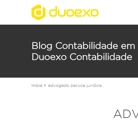
reply
FALE CONOSCO
phone
(48) 3028-0039
Blog Contabilidade em 
55 (48) 9835-2641
Duoexo Contabilidade
location_on
Av. Leoberto Leal, 790 Sala 101 – Barre
José/SC – 88117-000
Início
advogado pessoa jurídica
Deixe sua Mensagem
ADV