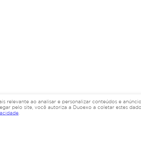
is relevante ao analisar e personalizar conteúdos e anúnci
egar pelo site, você autoriza a Duoexo a coletar estes dado
vacidade
.
de contabilidade!
Quero abrir uma empresa!