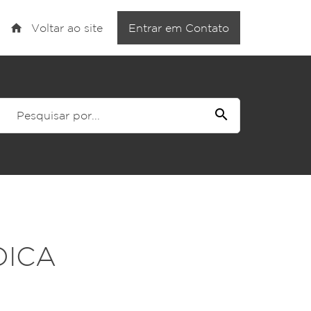
reply
NAVEGAÇÃO
home
Entrar em Contato
Voltar ao site
home
Voltar ao site
Ver todos os posts
search
FAQ
DICA