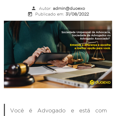
person
Autor:
admin@duoexo
today
Publicado em:
31/08/2022
Você é Advogado e está com