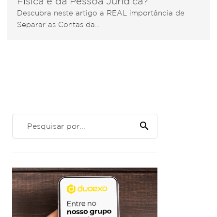
Física e da Pessoa Jurídica?
Descubra neste artigo a REAL importância de
Separar as Contas da...
search