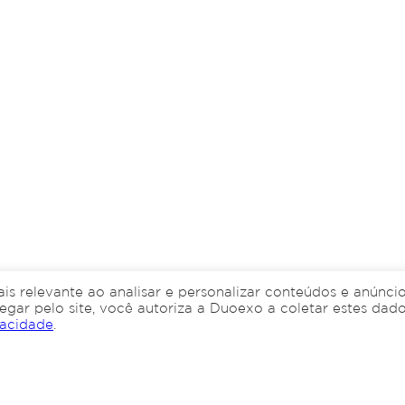
is relevante ao analisar e personalizar conteúdos e anúnci
egar pelo site, você autoriza a Duoexo a coletar estes dado
vacidade
.
de contabilidade!
Quero abrir uma empresa!