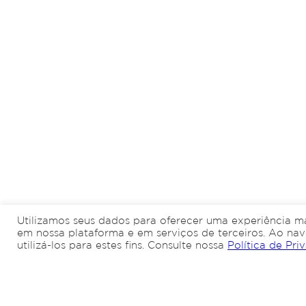
Utilizamos seus dados para oferecer uma experiência ma
em nossa plataforma e em serviços de terceiros. Ao nav
utilizá-los para estes fins. Consulte nossa
Política de Pri
Ligue para
Quero trocar 
(48) 3028-0039