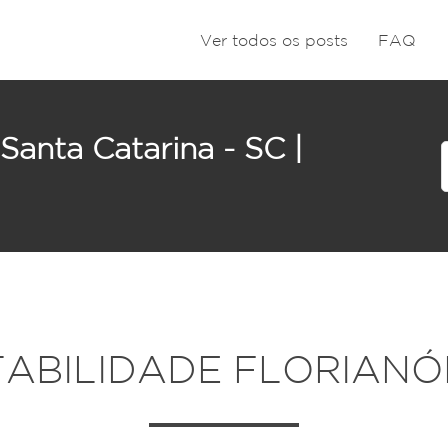
Ver todos os posts
FAQ
Santa Catarina - SC |
iros São
ABILIDADE FLORIANÓ